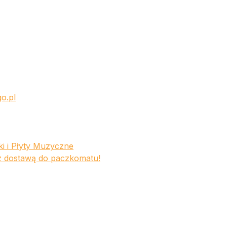
go.pl
ki i Płyty Muzyczne
 z dostawą do paczkomatu!