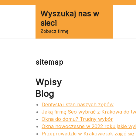
Skip
to
Wyszukaj nas w
content
sieci
Zobacz firmę
sitemap
Wpisy
Blog
Dentysta i stan naszych zębów
Jaką firmę Seo wybrać z Krakowa do tw
Okna do domu? Trudny wybór
Okna nowoczesne w 2022 roku jakie wy
Przeprowadzki w Krakowie jak zająć si