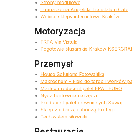
Strony modułowe
Tłumaczenia Angielski Translation Cafe
Webiso sklepy internetowe Kraków
Motoryzacja
FRPA Via Vistula
Pogotowie ślusarskie Kraków KSERGRA
Przemysł
House Solutions Fotowaltika
Makrochem – kleje do toreb i worków p
Martex producent palet EPAL EURO
Nycz hurtownia narzędzi
Producent palet drewnianych Suwaj
Sklep z odzieżą roboczą Protego
Techsystem siłowniki
Restauracje