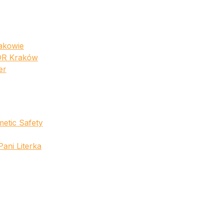
akowie
OR Kraków
er
etic Safety
ani Literka