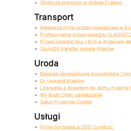
Słodycze premium w sklepie Frajdoo
Transport
Najlepsza firma przeprowadzkowa w Kr
Profesjonalne przeprowadzki GLADIAT
Przeprowadzki biur i firm w Krakowie lid
Sprint24 transfer wesele Kraków
Uroda
Badania obowiązkowe kosmetyków Cosm
Dr Legrand Kraków
Logopeda z dojazdem do domu Kraków P
My Body Clinic odmładzanie
Salon fryzjerski Colette
Usługi
Firma sprzątająca DDD Czystość