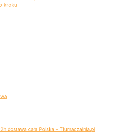
o kroku
owa
72h dostawa cała Polska – Tlumaczalnia.pl