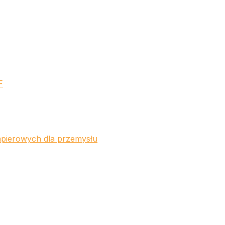
F
apierowych dla przemysłu