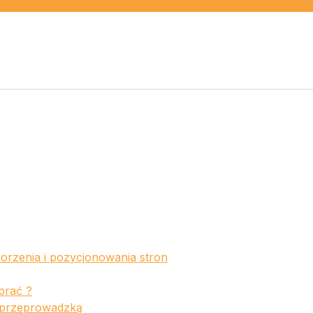
orzenia i pozycjonowania stron
brać ?
ę przeprowadzką