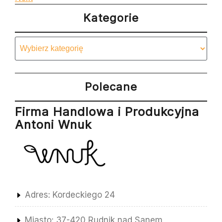
wpisu
Post
Kategorie
Kategorie
Polecane
Firma Handlowa i Produkcyjna
Antoni Wnuk
Adres: Kordeckiego 24
Miasto: 37-420 Rudnik nad Sanem