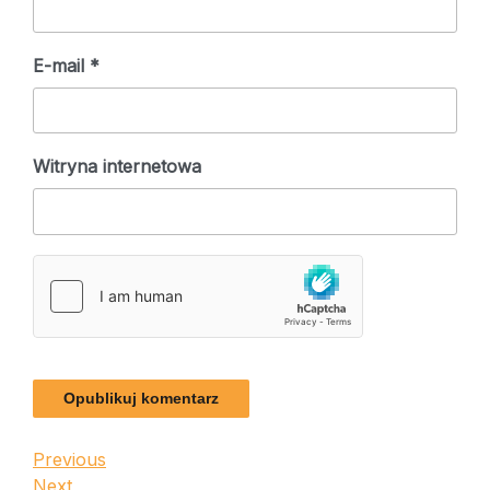
E-mail
*
Witryna internetowa
Nawigacja
Previous
Previous
Post
Next
Next